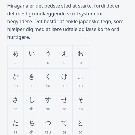
Hiragana er det bedste sted at starte, fordi det er
det mest grundlæggende skriftsystem for
begyndere. Det består af enkle japanske tegn, som
hjælper dig med at lære udtale og læse korte ord
hurtigere.
あ
い
う
え
お
a
i
u
e
o
か
き
く
け
こ
ka
ki
ku
ke
ko
さ
し
す
せ
そ
sa
shi
su
se
so
た
ち
つ
て
と
ta
chi
tsu
te
to