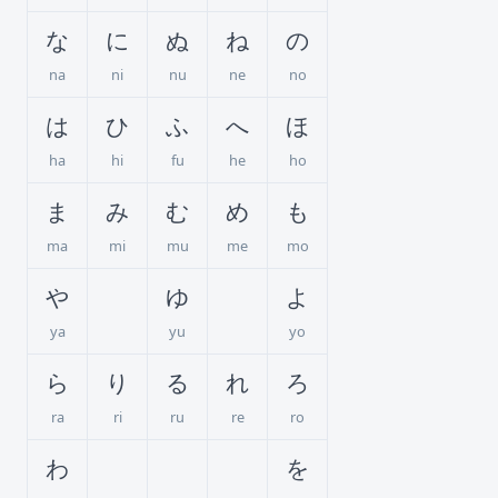
な
に
ぬ
ね
の
na
ni
nu
ne
no
は
ひ
ふ
へ
ほ
ha
hi
fu
he
ho
ま
み
む
め
も
ma
mi
mu
me
mo
や
ゆ
よ
ya
yu
yo
ら
り
る
れ
ろ
ra
ri
ru
re
ro
わ
を