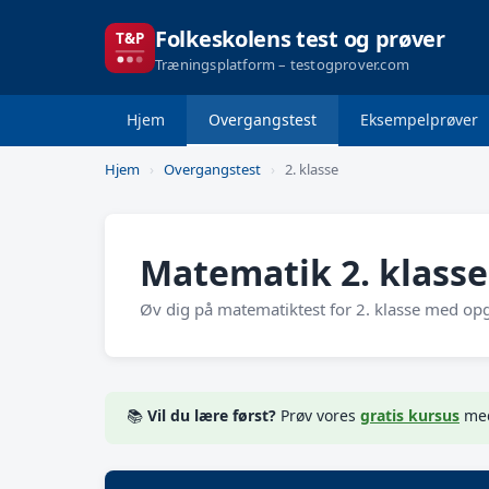
Folkeskolens test og prøver
Træningsplatform – testogprover.com
Hjem
Overgangstest
Eksempelprøver
Hjem
›
Overgangstest
›
2. klasse
Matematik 2. klass
Øv dig på matematiktest for 2. klasse med opga
📚
Vil du lære først?
Prøv vores
gratis kursus
med