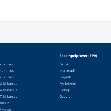
Eksempelprøver (FP9)
kl. kursus
Dansk
kl. kursus
Matematik
kl. kursus
Engelsk
. kl. kursus
Fysik/Kemi
. kl. kursus
Biologi
. kl. kursus
Geografi
kursus
9 kursus