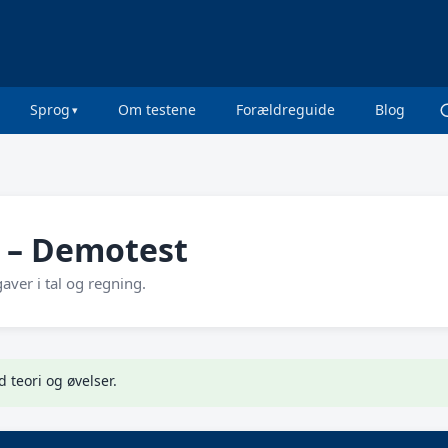
Sprog
Om testene
Forældreguide
Blog
e – Demotest
ver i tal og regning.
 teori og øvelser.