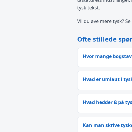
tastaturets indstillinge
tysk tekst.
Vil du øve mere tysk? Se
Ofte stillede sp
Hvor mange bogstaver
Hvad er umlaut i tys
Hvad hedder ß på ty
Kan man skrive tyske