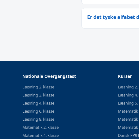
Er det tyske alfabe
Nationale Overgangstest
Kurser
Læsning 2. klasse
Læsning 2. 
Læsning 3. klasse
Læsning 4. 
Læsning 4. klasse
Læsning 6. 
Læsning 6. klasse
Matematik 2
Læsning 8. klasse
Matematik 4
Matematik 2. klasse
Matematik 7
Matematik 4. klasse
Dansk FP9 