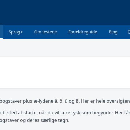
Sprog
Om testene
Forældreguide
Blog
bogstaver plus æ-lydene ä, ö, ü og ß. Her er hele oversigten
odt sted at starte, når du vil lære tysk som begynder. Her få
bogstaver og deres særlige tegn.