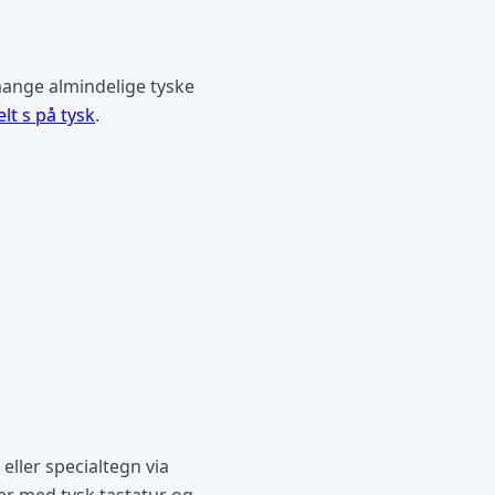
 mange almindelige tyske
lt s på tysk
.
eller specialtegn via