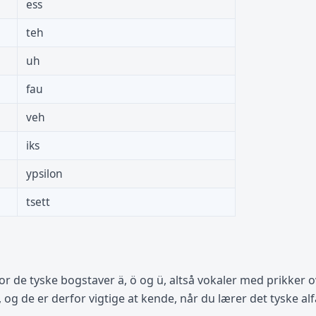
ess
teh
uh
fau
veh
iks
ypsilon
tsett
r de tyske bogstaver ä, ö og ü, altså vokaler med prikker ov
 og de er derfor vigtige at kende, når du lærer det tyske alf