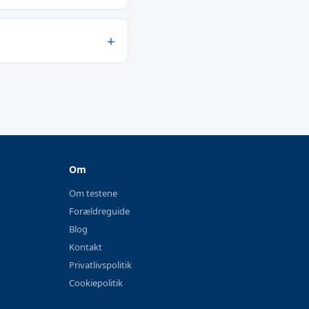
Om
Om testene
Forældreguide
Blog
Kontakt
Privatlivspolitik
Cookiepolitik