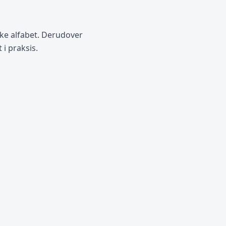
ske alfabet. Derudover
 i praksis.