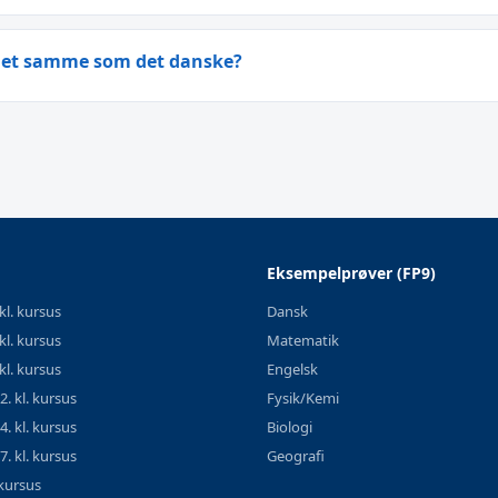
t det samme som det danske?
Eksempelprøver (FP9)
kl. kursus
Dansk
kl. kursus
Matematik
kl. kursus
Engelsk
. kl. kursus
Fysik/Kemi
. kl. kursus
Biologi
. kl. kursus
Geografi
kursus