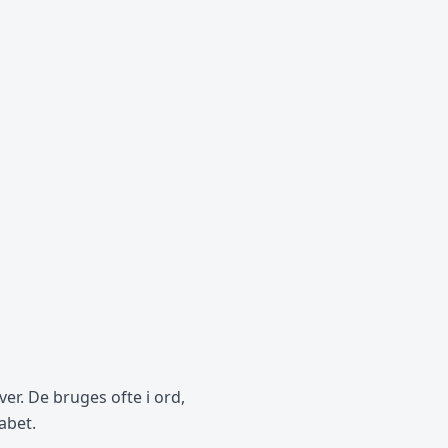
er. De bruges ofte i ord,
abet.