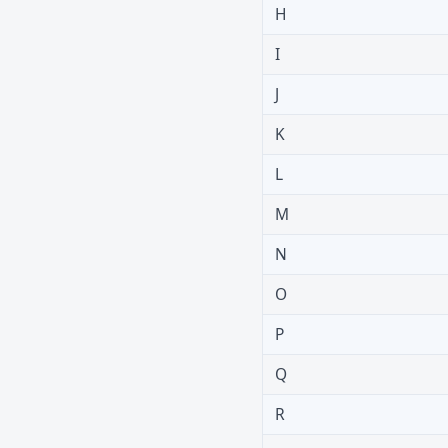
H
I
J
K
L
M
N
O
P
Q
R