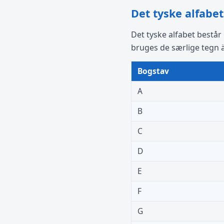
Det tyske alfabet
Det tyske alfabet består
bruges de særlige tegn ä
Bogstav
A
B
C
D
E
F
G