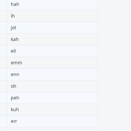
hah
ih
jot
kah
ell
emm
enn
oh
peh
kuh
err